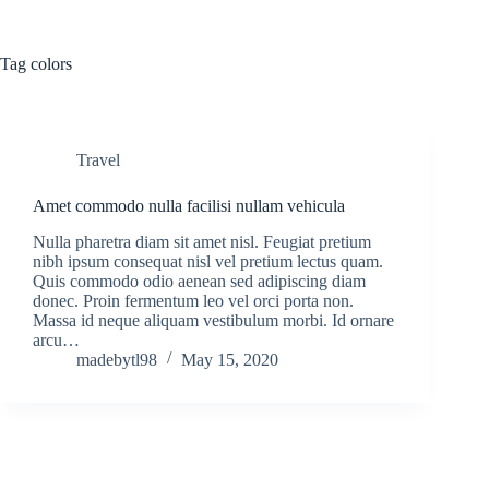
Skip
to
content
Tag
colors
Travel
Amet commodo nulla facilisi nullam vehicula
Nulla pharetra diam sit amet nisl. Feugiat pretium
nibh ipsum consequat nisl vel pretium lectus quam.
Quis commodo odio aenean sed adipiscing diam
donec. Proin fermentum leo vel orci porta non.
Massa id neque aliquam vestibulum morbi. Id ornare
arcu…
madebytl98
May 15, 2020